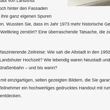
tadt von Landshut
doch hinter den Fassaden
t ihre ganz eigenen Spuren
sen. Wussten Sie, dass im Jahr 1973 mehr historische G
eltkrieg zerstört? Eine überraschende Tatsache, die zei
faszinierende Zeitreise: Wie sah die Altstadt in den 195
er Landshuter Hochzeit? Wie lebendig waren Neustadt und
 Straßenbahn – und bis wann?
t einzigartigen, selten gezeigten Bildern, die Sie garant
 Teilnehmer ein hochwertiges gedrucktes Handout mit run
rentdecken.