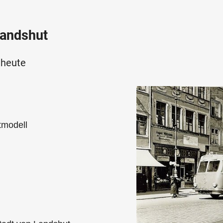
Landshut
 heute
tmodell