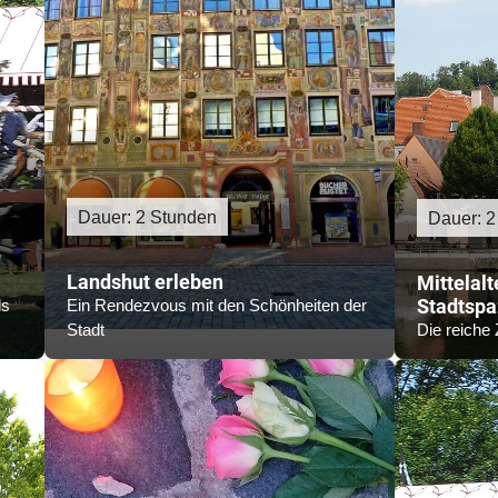
Dauer: 2 Stunden
Dauer: 2
r
Landshut erleben
Mittelalt
Stadtspa
ls
Ein Rendezvous mit den Schönheiten der
Stadt
Die reiche 