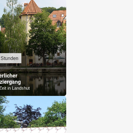
 Stunden
erlicher
ziergang
Zeit in Landshut